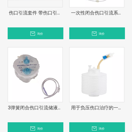
伤口引流套件 带伤口引流
一次性闭合伤口引流系统
管瓶 负压伤口治疗系统 负
套件医用耗材医用硅胶引
压引流器
流伤口引流系统布莱克引
询价
询价
流管含 Ce 和 Iso13485
3弹簧闭合伤口引流储液系
用于负压伤口治疗的一次
统，伤口引流装置
性弹簧伤口引流系统
询价
询价