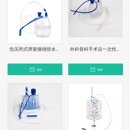
负压闭式弹簧缠绕排水蓄
外科骨科手术后一次性闭
水池系统
合式吸引伤口引流套件
询价
询价